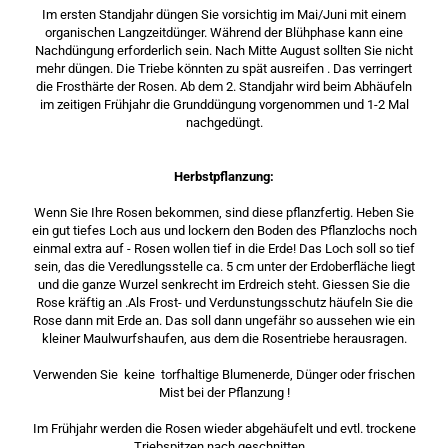
Im ersten Standjahr düngen Sie vorsichtig im Mai/Juni mit einem
organischen Langzeitdünger. Während der Blühphase kann eine
Nachdüngung erforderlich sein. Nach Mitte August sollten Sie nicht
mehr düngen. Die Triebe könnten zu spät ausreifen . Das verringert
die Frosthärte der Rosen. Ab dem 2. Standjahr wird beim Abhäufeln
im zeitigen Frühjahr die Grunddüngung vorgenommen und 1-2 Mal
nachgedüngt.
Herbstpflanzung:
Wenn Sie Ihre Rosen bekommen, sind diese pflanzfertig. Heben Sie
ein gut tiefes Loch aus und lockern den Boden des Pflanzlochs noch
einmal extra auf - Rosen wollen tief in die Erde! Das Loch soll so tief
sein, das die Veredlungsstelle ca. 5 cm unter der Erdoberfläche liegt
und die ganze Wurzel senkrecht im Erdreich steht. Giessen Sie die
Rose kräftig an .Als Frost- und Verdunstungsschutz häufeln Sie die
Rose dann mit Erde an. Das soll dann ungefähr so aussehen wie ein
kleiner Maulwurfshaufen, aus dem die Rosentriebe herausragen.
Verwenden Sie keine torfhaltige Blumenerde, Dünger oder frischen
Mist bei der Pflanzung !
Im Frühjahr werden die Rosen wieder abgehäufelt und evtl. trockene
Triebspitzen nach geschnitten.