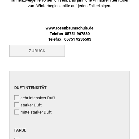
Tannenzweigen erforderlich sein. Das jährliche Anhäufeln der Rosen
zum Winterbeginn sollte auf jeden Fall erfolgen.
www.rosenbaumschule.de
Telefon 05751 967880
Telefax 05751 9236503
ZURÜCK
DUFTINTENSITÄT
DUFTINTENSITÄT
sehr intensiver Duft
starker Duft
mittelstarker Duft
FARBE
FARBE