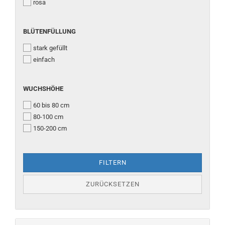
rosa
BLÜTENFÜLLUNG
BLÜTENFÜLLUNG
stark gefüllt
einfach
WUCHSHÖHE
WUCHSHÖHE
60 bis 80 cm
80-100 cm
150-200 cm
FILTERN
ZURÜCKSETZEN