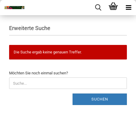
Erweiterte Suche
Die Suche ergab keine genauen Treffer.
MÖCHTEN
Möchten Sie noch einmal suchen?
SIE
NOCH
EINMAL
SUCHEN?
SUCHEN