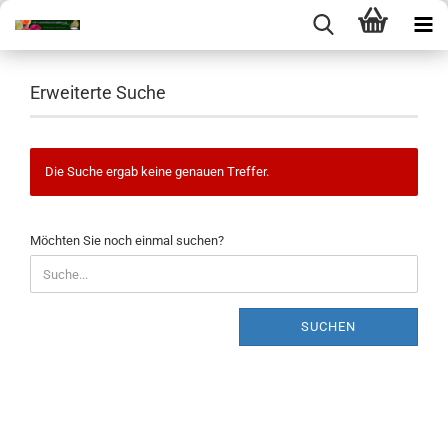
Erweiterte Suche
Die Suche ergab keine genauen Treffer.
MÖCHTEN
Möchten Sie noch einmal suchen?
SIE
NOCH
EINMAL
SUCHEN?
SUCHEN