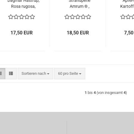
Dagmar Hastrup,
Strandperle
Apfel-
Rosa rugosa,
Amrum ® ,
Kartoff
Hastrup, 1914 -
Tantau, 2019,
- 40-60,
wurzelecht - Co.
wurzelecht - Co.
5 L
5 L
17,50 EUR
18,50 EUR
7,50
Sortieren nach
pro Seite
Sortieren nach
60 pro Seite
1
bis
4
(von insgesamt
4
)