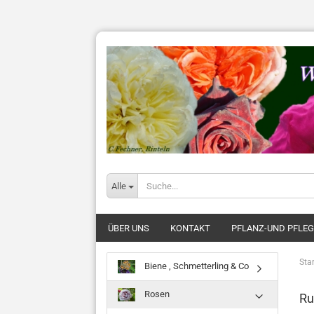
Alle
ÜBER UNS
KONTAKT
PFLANZ-UND PFLE
Star
Biene , Schmetterling & Co
Rosen
Ru