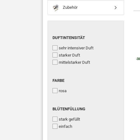
Zubehör
DUFTINTENSITÄT
DUFTINTENSITÄT
sehr intensiver Duft
starker Duft
a
mittelstarker Duft
FARBE
FARBE
rosa
BLÜTENFÜLLUNG
BLÜTENFÜLLUNG
stark gefüllt
einfach