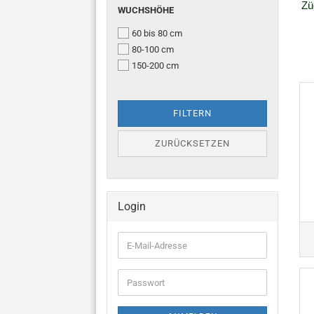
Zü
WUCHSHÖHE
WUCHSHÖHE
60 bis 80 cm
80-100 cm
150-200 cm
FILTERN
ZURÜCKSETZEN
Login
E-
Mail-
Adresse
Passwort