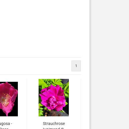
1
ugosa -
Strauchrose