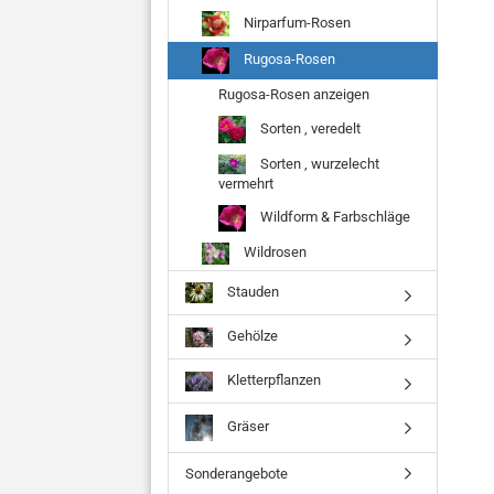
Nirparfum-Rosen
Rugosa-Rosen
Rugosa-Rosen anzeigen
Sorten , veredelt
Sorten , wurzelecht
vermehrt
Wildform & Farbschläge
Wildrosen
Stauden
Gehölze
Kletterpflanzen
Gräser
Sonderangebote