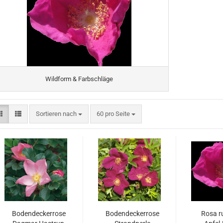
Wildform & Farbschläge
Sortieren nach
pro Seite
Sortieren nach
60 pro Seite
Bodendeckerrose
Bodendeckerrose
Rosa r