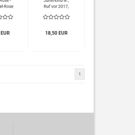
Rose -
Junimond ® ,
el-Rose
Ruf vor 2017,
 Co. 3 L
Rosa rugosa,
wurzelecht -
Co. 5 L
 EUR
18,50 EUR
1