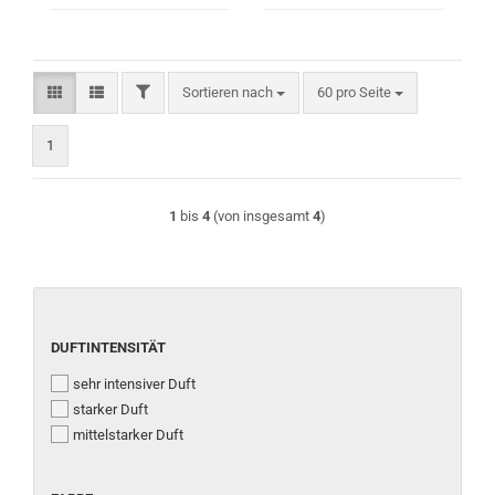
FILTER
Sortieren nach
pro Seite
Sortieren nach
60 pro Seite
1
1
bis
4
(von insgesamt
4
)
DUFTINTENSITÄT
DUFTINTENSITÄT
sehr intensiver Duft
starker Duft
mittelstarker Duft