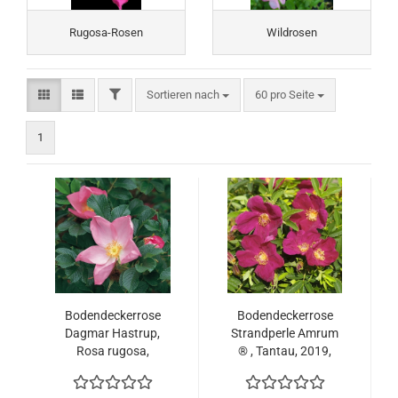
Rugosa-Rosen
Wildrosen
FILTER
Sortieren nach
pro Seite
Sortieren nach
60 pro Seite
1
Bodendeckerrose
Bodendeckerrose
Dagmar Hastrup,
Strandperle Amrum
Rosa rugosa,
® , Tantau, 2019,
Hastrup, 1914 -
wurzelecht - Co. 5 L
wurzelecht - Co. 5 L