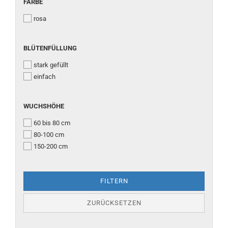
FARBE
FARBE
rosa
BLÜTENFÜLLUNG
BLÜTENFÜLLUNG
stark gefüllt
einfach
WUCHSHÖHE
WUCHSHÖHE
60 bis 80 cm
80-100 cm
150-200 cm
FILTERN
ZURÜCKSETZEN