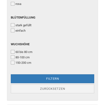
rosa
BLÜTENFÜLLUNG
BLÜTENFÜLLUNG
stark gefüllt
einfach
WUCHSHÖHE
WUCHSHÖHE
60 bis 80 cm
80-100 cm
150-200 cm
FILTERN
ZURÜCKSETZEN