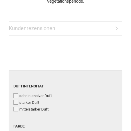
Vegetationsperiode.
Kundenrezensionen
DUFTINTENSITÄT
DUFTINTENSITÄT
sehr intensiver Duft
starker Duft
mittelstarker Duft
FARBE
FARBE